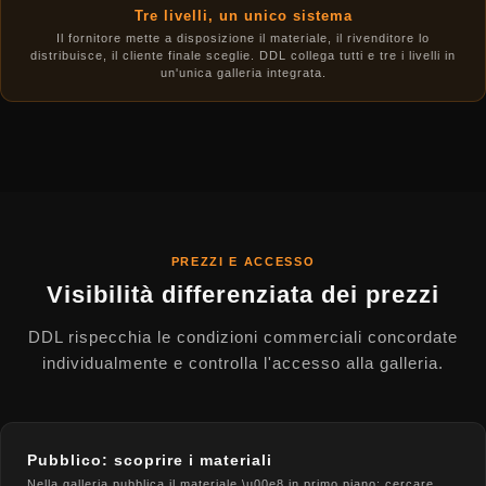
Tre livelli, un unico sistema
Il fornitore mette a disposizione il materiale, il rivenditore lo
distribuisce, il cliente finale sceglie. DDL collega tutti e tre i livelli in
un'unica galleria integrata.
PREZZI E ACCESSO
Visibilità differenziata dei prezzi
DDL rispecchia le condizioni commerciali concordate
individualmente e controlla l'accesso alla galleria.
Pubblico: scoprire i materiali
Nella galleria pubblica il materiale \u00e8 in primo piano: cercare,