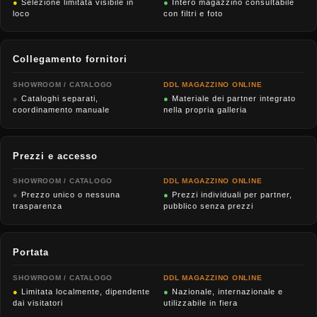
●
Selezione limitata visibile in
●
Intero magazzino consultabile
loco
con filtri e foto
Collegamento fornitori
SHOWROOM / CATALOGO
DDL MAGAZZINO ONLINE
●
Cataloghi separati,
●
Materiale dei partner integrato
coordinamento manuale
nella propria galleria
Prezzi e accesso
SHOWROOM / CATALOGO
DDL MAGAZZINO ONLINE
●
Prezzo unico o nessuna
●
Prezzi individuali per partner,
trasparenza
pubblico senza prezzi
Portata
SHOWROOM / CATALOGO
DDL MAGAZZINO ONLINE
●
Limitata localmente, dipendente
●
Nazionale, internazionale e
dai visitatori
utilizzabile in fiera