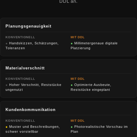
DDL an.
Planungsgenauigkeit
KONVENTIONELL
MIT DDL
●
Handskizzen, Schätzungen,
●
Millimetergenaue digitale
Toleranzen
Platzierung
Materialverschnitt
KONVENTIONELL
MIT DDL
●
Hoher Verschnitt, Reststücke
●
Optimierte Ausbeute,
ungenutzt
Reststücke eingeplant
Kundenkommunikation
KONVENTIONELL
MIT DDL
●
Muster und Beschreibungen,
●
Photorealistische Vorschau im
schwer vorstellbar
Plan