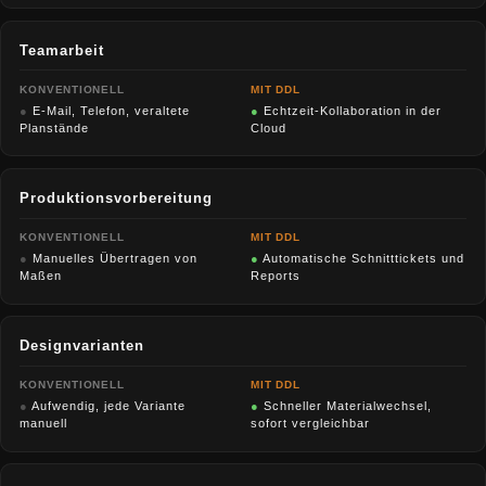
Teamarbeit
KONVENTIONELL
MIT DDL
●
E-Mail, Telefon, veraltete
●
Echtzeit-Kollaboration in der
Planstände
Cloud
Produktionsvorbereitung
KONVENTIONELL
MIT DDL
●
Manuelles Übertragen von
●
Automatische Schnitttickets und
Maßen
Reports
Designvarianten
KONVENTIONELL
MIT DDL
●
Aufwendig, jede Variante
●
Schneller Materialwechsel,
manuell
sofort vergleichbar