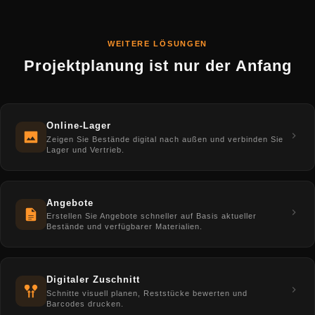
Eigentümerschaft und Kontrolle über die Daten bleibt
Handscanner-App: Stückliste auf die Platte legen,
beim Kunden.
Schnitt planen, Reststücke ins Lager zurückbuchen.
DDL deckt beide Szenarien ab, mit unterschiedlichen
WEITERE LÖSUNGEN
Werkzeugen für unterschiedliche Maßstäbe.
Projektplanung ist nur der Anfang
Online-Lager
Zeigen Sie Bestände digital nach außen und verbinden Sie
Lager und Vertrieb.
Angebote
Erstellen Sie Angebote schneller auf Basis aktueller
Bestände und verfügbarer Materialien.
Digitaler Zuschnitt
Schnitte visuell planen, Reststücke bewerten und
Barcodes drucken.