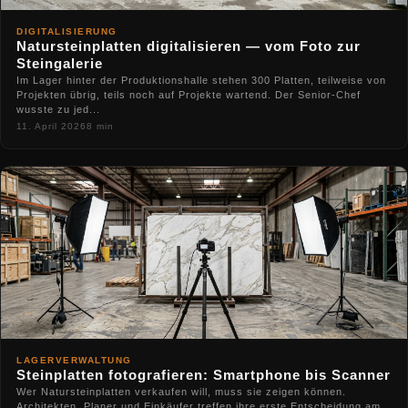
DIGITALISIERUNG
Natursteinplatten digitalisieren — vom Foto zur
Steingalerie
Im Lager hinter der Produktionshalle stehen 300 Platten, teilweise von
Projekten übrig, teils noch auf Projekte wartend. Der Senior-Chef
wusste zu jed...
11. April 2026
8 min
LAGERVERWALTUNG
Steinplatten fotografieren: Smartphone bis Scanner
Wer Natursteinplatten verkaufen will, muss sie zeigen können.
Architekten, Planer und Einkäufer treffen ihre erste Entscheidung am