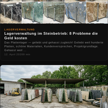
LAGERVERWALTUNG
Lagerverwaltung im Steinbetrieb: 8 Probleme die
Geld kosten
Das Plattenlager — geliebt und gehasst zugleich! Geliebt weil hunderte
Platten, schöne Materialien, Kundenversprechen, Projektgrundlage.
Gehasst weil ...
12. April 2026
9 min