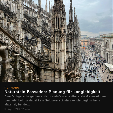
PLANUNG
Naturstein-Fassaden: Planung für Langlebigkeit
Eine fachgerecht geplante Natursteinfassade übersteht Generationen.
Langlebigkeit ist dabei kein Selbstverständnis — sie beginnt beim
Material, bei de...
5. April 2026
7 min