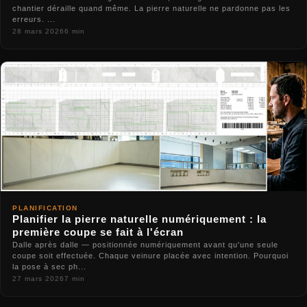
chantier déraille quand même. La pierre naturelle ne pardonne pas les
erreurs. ...
28 mars 2026
6 min
PLANIFICATION
Planifier la pierre naturelle numériquement : la
première coupe se fait à l'écran
Dalle après dalle — positionnée numériquement avant qu'une seule
coupe soit effectuée. Chaque veinure placée avec intention. Pourquoi
la pose à sec ph...
27 mars 2026
7 min