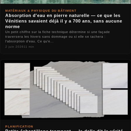
MATÉRIAUX & PHYSIQUE DU BÂTIMENT
Absorption d'eau en pierre naturelle — ce que les
Vénitiens savaient déjà il y a 700 ans, sans aucune
norme
Un petit chiffre sur la fiche technique détermine si une façade
traversera les hivers sans dommage ou si elle se tachera :
l'absorption d'eau. Ce qu'e...
2 juin 2026
11 min
PLANIFICATION