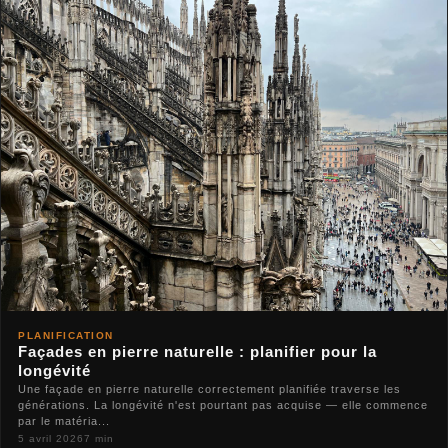
PLANIFICATION
Façades en pierre naturelle : planifier pour la
longévité
Une façade en pierre naturelle correctement planifiée traverse les
générations. La longévité n'est pourtant pas acquise — elle commence
par le matéria...
5 avril 2026
7 min