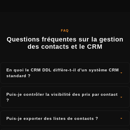
FAQ
Questions fréquentes sur la gestion
des contacts et le CRM
En quoi le CRM DDL diffère-t-il d'un système CRM
standard ?
DDL n'est pas un CRM généraliste avec des pipelines
de vente et des journaux d'activité. Il se concentre sur
Puis-je contrôler la visibilité des prix par contact
les données de base, les conditions et la visibilité des
?
prix dans le commerce de la pierre naturelle. Il couvre
Oui. La visibilité des prix est contrôlée individuellement
la gestion des contacts directement liée au flux de
par contact. Un contact voit les prix ou ne les voit pas.
Puis-je exporter des listes de contacts ?
travail des matériaux et des offres.
Au-delà, il n'y a pas d'autres différences de
Actuellement, les contacts individuels peuvent être