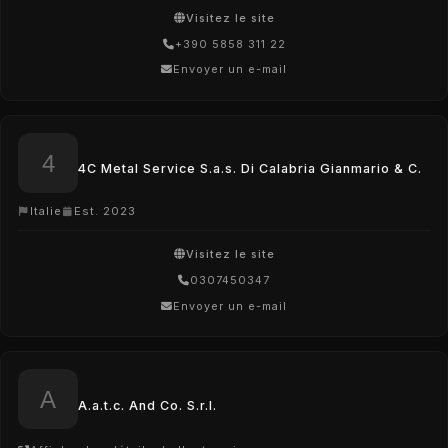
Visitez le site
+390 5858 311 22
Envoyer un e-mail
4C Metal Service S.a.s. Di Calabria Gianmario & C.
Italie
Est. 2023
Visitez le site
0307450347
Envoyer un e-mail
A.a.t.c. And Co. S.r.l.