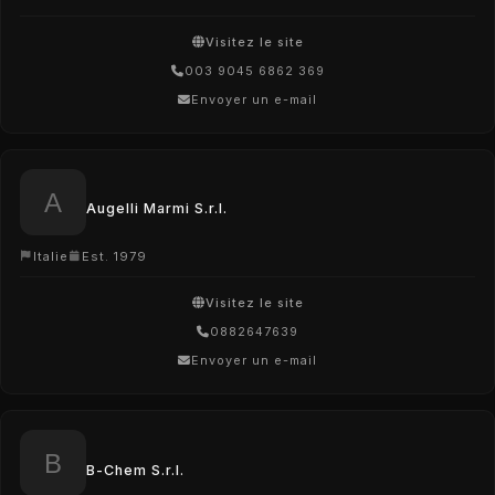
Visitez le site
003 9045 6862 369
Envoyer un e-mail
Augelli Marmi S.r.l.
Italie
Est. 1979
Visitez le site
0882647639
Envoyer un e-mail
B-Chem S.r.l.