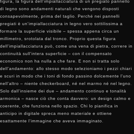
figura, la figura dell'impiallacciatura di un pregiato pannello
di legno sono andamenti naturali che vengono disposti
consapevolmente, prima del taglio. Perché nei pannelli
pregiati è un'impiallacciatura in legno vero sottilissima a
formare la superficie visibile – spessa appena circa un
millimetro, srotolata dal tronco. Proprio questa figura
dell'impiallacciatura può, come una vena di pietra, correre in
continuità sull'intera superficie – con il compensato
economico non ha nulla a che fare. E non si tratta solo
dell'andamento: allo stesso modo selezioniamo i pezzi chiari
e scuri in modo che i toni di fondo passino dolcemente l'uno
nell'altro – niente checkerboard, né nel marmo né nel legno.
Solo dall'insieme dei due – andamento continuo e tonalità
armonica – nasce ciò che conta davvero: un design calmo e
coerente, che funziona nello spazio. Chi lo pianifica in
anticipo in digitale spreca meno materiale e ottiene
esattamente l'immagine che aveva immaginato.