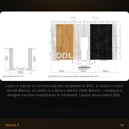
Legno e marmo su un'unica parete, progettati in DDL: a sinistra rovere
(Grain-Match), al centro e a destra marmo (Vein-Match) – venatura e
disegno corrono volutamente in continuità. Layout dimostrativo DDL.
INHALT