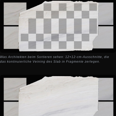
Was Architekten beim Sortieren sehen: 12×12-cm-Ausschnitte, die
das kontinuierliche Veining des Slab in Fragmente zerlegen.