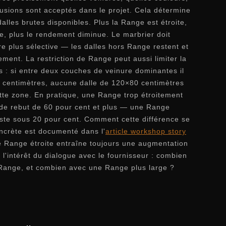
clusions sont acceptés dans le projet. Cela détermine
alles brutes disponibles. Plus la Range est étroite,
se, plus le rendement diminue. Le marbrier doit
e plus sélective — les dalles hors Range restent et
ement. La restriction de Range peut aussi limiter la
es : si entre deux couches de veinure dominantes il
0 centimètres, aucune dalle de 120×80 centimètres
ette zone. En pratique, une Range trop étroitement
 de rebut de 60 pour cent et plus — une Range
este sous 20 pour cent. Comment cette différence se
ncrète est documenté dans l'
article workshop story
e Range étroite entraîne toujours une augmentation
 l'intérêt du dialogue avec le fournisseur : combien
e Range, et combien avec une Range plus large ?