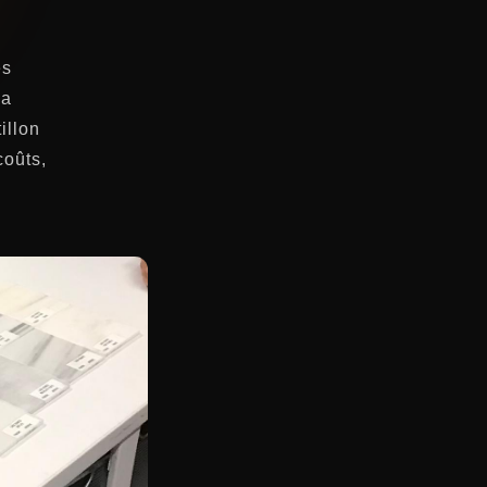
es
la
illon
coûts,