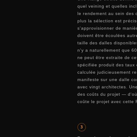
quel veining et quelles in
le rendement au sein des d
plus la sélection est préci
s'approvisionner de manièr
doivent être écoulées autr
taille des dalles disponibl
n'y a naturellement que 6
ne peut être extraite de c
spécifiée produit des taux
calculée judicieusement r
manifeste sur une dalle co
avec vingt architectes. Un
des coûts du projet — d'où
coûte le projet avec cett
3