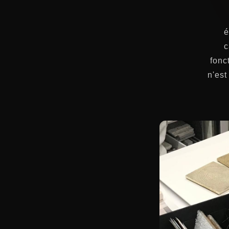
é
c
fonc
n'est