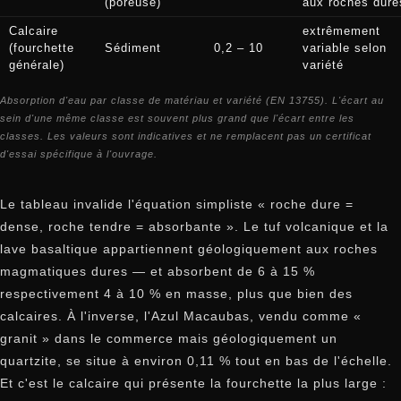
(poreuse)
aux roches dure
Calcaire
extrêmement
(fourchette
Sédiment
0,2 – 10
variable selon
générale)
variété
Absorption d'eau par classe de matériau et variété (EN 13755). L'écart au
sein d'une même classe est souvent plus grand que l'écart entre les
classes. Les valeurs sont indicatives et ne remplacent pas un certificat
d'essai spécifique à l'ouvrage.
Le tableau invalide l'équation simpliste « roche dure =
dense, roche tendre = absorbante ». Le tuf volcanique et la
lave basaltique appartiennent géologiquement aux roches
magmatiques dures — et absorbent de 6 à 15 %
respectivement 4 à 10 % en masse, plus que bien des
calcaires. À l'inverse, l'Azul Macaubas, vendu comme «
granit » dans le commerce mais géologiquement un
quartzite, se situe à environ 0,11 % tout en bas de l'échelle.
Et c'est le calcaire qui présente la fourchette la plus large :