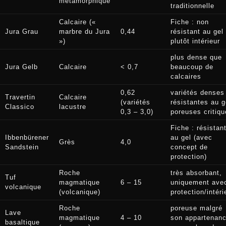
métamorphique
traditionnelle
Calcaire («
Fiche : non
Jura Grau
marbre du Jura
0,44
résistant au gel
»)
plutôt intérieur
plus dense que
Jura Gelb
Calcaire
< 0,7
beaucoup de
calcaires
0,62
variétés denses
Travertin
Calcaire
(variétés
résistantes au g
Classico
lacustre
0,3 – 3,0)
poreuses critiqu
Fiche : résistan
Ibbenbürener
au gel (avec
Grès
4,0
Sandstein
concept de
protection)
Roche
très absorbant,
Tuf
magmatique
6 – 15
uniquement ave
volcanique
(volcanique)
protection/intéri
Roche
poreuse malgré
Lave
magmatique
4 – 10
son appartenan
basaltique