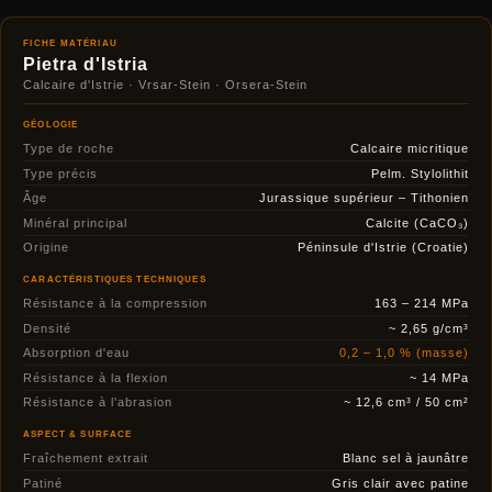
FICHE MATÉRIAU
Pietra d'Istria
Calcaire d'Istrie · Vrsar-Stein · Orsera-Stein
GÉOLOGIE
Type de roche
Calcaire micritique
Type précis
Pelm. Stylolithit
Âge
Jurassique supérieur – Tithonien
Minéral principal
Calcite (CaCO₃)
Origine
Péninsule d'Istrie (Croatie)
CARACTÉRISTIQUES TECHNIQUES
Résistance à la compression
163 – 214 MPa
Densité
~ 2,65 g/cm³
Absorption d'eau
0,2 – 1,0 % (masse)
Résistance à la flexion
~ 14 MPa
Résistance à l'abrasion
~ 12,6 cm³ / 50 cm²
ASPECT & SURFACE
Fraîchement extrait
Blanc sel à jaunâtre
Patiné
Gris clair avec patine