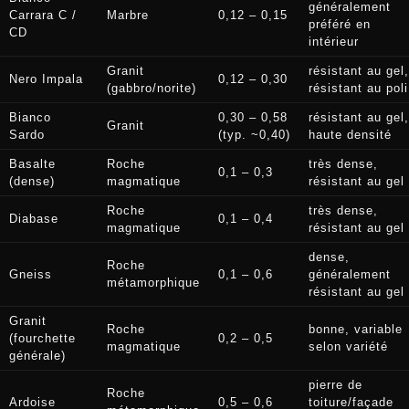
généralement
Carrara C /
Marbre
0,12 – 0,15
préféré en
CD
intérieur
Granit
résistant au gel,
Nero Impala
0,12 – 0,30
(gabbro/norite)
résistant au poli
Bianco
0,30 – 0,58
résistant au gel,
Granit
Sardo
(typ. ~0,40)
haute densité
Basalte
Roche
très dense,
0,1 – 0,3
(dense)
magmatique
résistant au gel
Roche
très dense,
Diabase
0,1 – 0,4
magmatique
résistant au gel
dense,
Roche
Gneiss
0,1 – 0,6
généralement
métamorphique
résistant au gel
Granit
Roche
bonne, variable
(fourchette
0,2 – 0,5
magmatique
selon variété
générale)
pierre de
Roche
Ardoise
0,5 – 0,6
toiture/façade