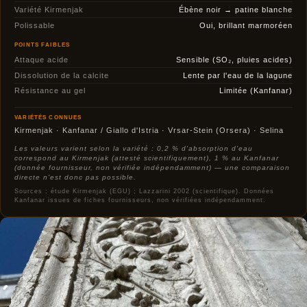
Variété Kirmenjak
Ébène noir → patine blanche
Polissable
Oui, brillant marmoréen
POINTS FAIBLES
Attaque acide
Sensible (SO₂, pluies acides)
Dissolution de la calcite
Lente par l'eau de la lagune
Résistance au gel
Limitée (Kanfanar)
VARIÉTÉS CONNUES
Kirmenjak · Kanfanar / Giallo d'Istria · Vrsar-Stein (Orsera) · Selina
Les valeurs varient selon la variété : 0,2 % d'absorption d'eau
correspond au Kirmenjak (attesté scientifiquement), 1 % au Kanfanar
(donnée fournisseur, non vérifiée indépendamment) — une comparaison
directe n'est donc pas possible.
Sources : étude Kirmenjak (EGU) ; Lazzarini 2002 (scientifique). Données
Kanfanar issues de fiches fournisseurs, non vérifiées indépendamment.