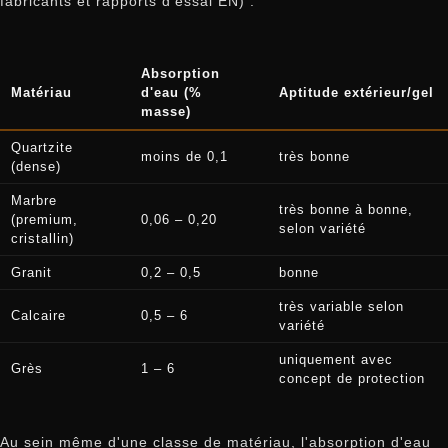
fabricants et rapports d'essai EN) :
Absorption
Matériau
d'eau (%
Aptitude extérieur/gel
masse)
Quartzite
moins de 0,1
très bonne
(dense)
Marbre
très bonne à bonne,
(premium,
0,06 – 0,20
selon variété
cristallin)
Granit
0,2 – 0,5
bonne
très variable selon
Calcaire
0,5 – 6
variété
uniquement avec
Grès
1 – 6
concept de protection
Au sein même d'une classe de matériau, l'absorption d'eau