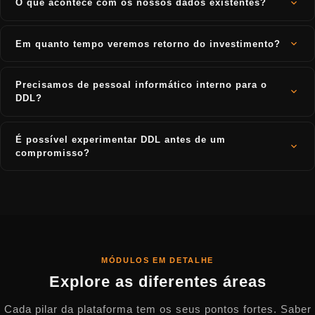
O que acontece com os nossos dados existentes?
semanas. O lançamento completo depende do número de
localizações e módulos pretendidos.
Os dados existentes são migrados como parte do processo de
integração. Com o módulo integrado StoneSync, as bases de dados
Em quanto tempo veremos retorno do investimento?
locais e os sistemas de scanners podem ser ligados de forma
transparente. Nenhum dado é perdido.
Muitos dos nossos parceiros reportam melhorias mensuráveis nos
primeiros meses. Menos erros, orçamentos mais rápidos e
Precisamos de pessoal informático interno para o
rendimento de material otimizado têm um impacto direto nas
DDL?
margens.
Não. DDL é uma plataforma baseada na nuvem, totalmente operada e
mantida. Atualizações, cópias de segurança e segurança estão
É possível experimentar DDL antes de um
incluídos. A equipa só precisa de um navegador.
compromisso?
Sim. A plataforma é apresentada numa chamada estratégica
personalizada, seguida de uma fase piloto acompanhada. Isto
permite testar DDL nas operações diárias antes de escalar.
MÓDULOS EM DETALHE
Explore as diferentes áreas
Cada pilar da plataforma tem os seus pontos fortes. Saber