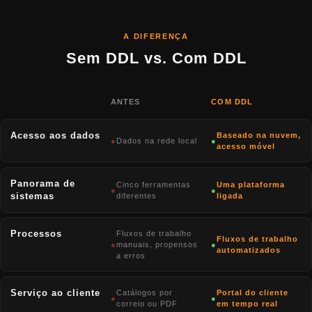
A DIFERENÇA
Sem DDL vs. Com DDL
ANTES
COM DDL
Acesso aos dados
Baseado na nuvem,
●
Dados na rede local
●
acesso móvel
Panorama de
Cinco ferramentas
Uma plataforma
●
●
sistemas
diferentes
ligada
Processos
Fluxos de trabalho
Fluxos de trabalho
●
manuais, propensos
●
automatizados
a erros
Serviço ao cliente
Catálogos por
Portal do cliente
●
●
correio ou PDF
em tempo real